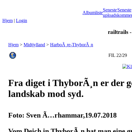
Seneste
Seneste
Albumliste
uploads
kommen
Hjem
|
Login
railtrails 
Hjem
>
Midtjylland
>
HarboÃ¸re-ThyborÃ¸n
FIL 22/29
Fra diget i ThyborÃ¸n er der g
landskab mod syd.
Foto: Sven Ã…rhammar,19.07.2018
Vom Deich in ThyborÃ¸n hat man eine gu