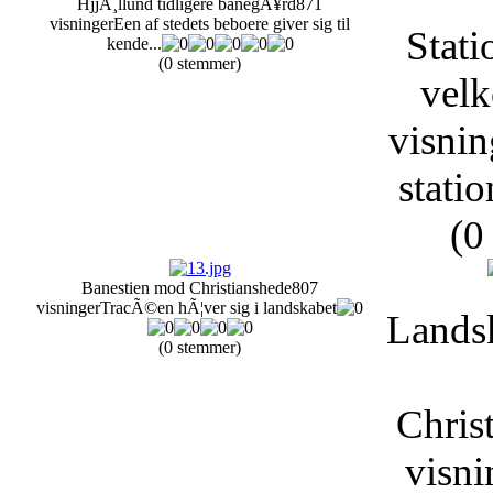
HjjÃ¸llund tidligere banegÃ¥rd
871
visninger
Een af stedets beboere giver sig til
Stati
kende...
(0 stemmer)
vel
visnin
statio
(0
Banestien mod Christianshede
807
visninger
TracÃ©en hÃ¦ver sig i landskabet
Lands
(0 stemmer)
Chris
visni