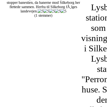
stopper banestien, da banerne mod Silkeborg her
Lysb
flettede sammen. Herfra til Silkeborg fÃ¸lges
landevejen.
statio
(1 stemmer)
som 
visning
i Silk
Lysb
st
"Perron
huse. S
de