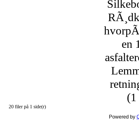
Silkeb
RÃ¸dkÃ
hvorpÃ¥
en 
asfalte
Lemmi
retnin
(1
20 filer på 1 side(r)
Powered by
C