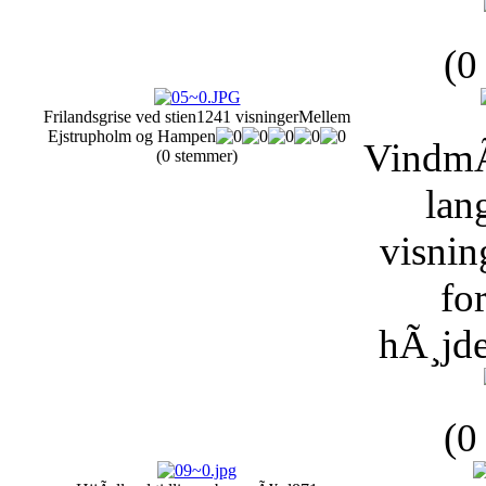
(0
Frilandsgrise ved stien
1241 visninger
Mellem
Ejstrupholm og Hampen
VindmÃ
(0 stemmer)
lan
visnin
fo
hÃ¸jde
(0