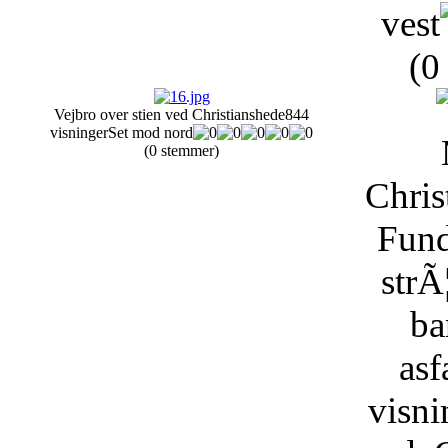
vest
(0
Vejbro over stien ved Christianshede
844
visninger
Set mod nord
(0 stemmer)
Chris
Fund
strÃ
ba
asf
visni