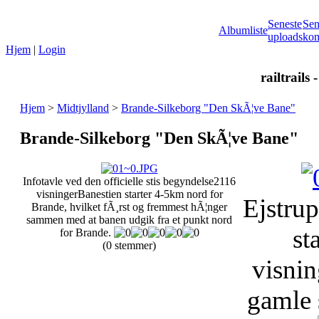
Seneste
Sen
Albumliste
uploads
kom
Hjem
|
Login
railtrails 
Hjem
>
Midtjylland
>
Brande-Silkeborg "Den SkÃ¦ve Bane"
Brande-Silkeborg "Den SkÃ¦ve Bane"
Infotavle ved den officielle stis begyndelse
2116
visninger
Banestien starter 4-5km nord for
Ejstrup
Brande, hvilket fÃ¸rst og fremmest hÃ¦nger
sammen med at banen udgik fra et punkt nord
st
for Brande.
(0 stemmer)
visnin
gamle 