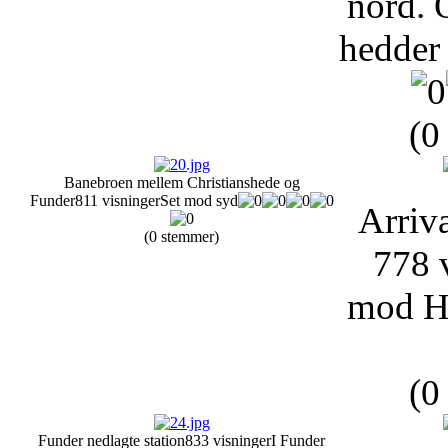
nord. 
hedder
(0
Banebroen mellem Christianshede og
Funder
811 visninger
Set mod syd
Arriva
(0 stemmer)
778 
mod H
(0
Funder nedlagte station
833 visninger
I Funder