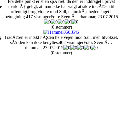
Fra dette punkt er stien spÃ¦rret, da den er inddraget i privat
re
mark. Ã†rgeligt, at man ikke har valgt at sikre tracÃ©en til
offentligt brug videre mod Sall, naturskÃ¸nheden taget i
betragtning.
417 visninger
Foto: Sven Ã…rhammar, 23.07.2015
(0 stemmer)
g
TracÃ©en er intakt nÃ¦sten hele vejen mod Sall, men tilvokset,
sÃ¥ den kan ikke benyttes.
402 visninger
Foto: Sven Ã…
rhammar, 23.07.2015
(0 stemmer)