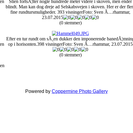
en
Stien fortsÃ¦tter nogle hundrede meter videre i skoven, men ender
blindt. Man kan dog dreje ad Selskabsvejen i skoven. Her er der fle
fine rundtursmuligheder.
393 visninger
Foto: Sven Ã…rhammar,
23.07.2015
(0 stemmer)
Efter en tur rundt om sÃ¸en dukker den imponerende banedÃ¦mnin
en
op i horisonten.
398 visninger
Foto: Sven Ã…rhammar, 23.07.2015
(0 stemmer)
ven
Powered by
Coppermine Photo Gallery