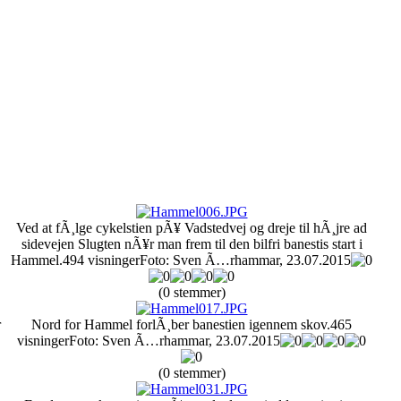
Ved at fÃ¸lge cykelstien pÃ¥ Vadstedvej og dreje til hÃ¸jre ad
sidevejen Slugten nÃ¥r man frem til den bilfri banestis start i
Hammel.
494 visninger
Foto: Sven Ã…rhammar, 23.07.2015
(0 stemmer)
r
Nord for Hammel forlÃ¸ber banestien igennem skov.
465
visninger
Foto: Sven Ã…rhammar, 23.07.2015
(0 stemmer)