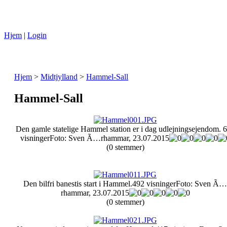
Hjem
|
Login
Hjem
>
Midtjylland
>
Hammel-Sall
Hammel-Sall
Den gamle statelige Hammel station er i dag udlejningsejendom.
6
visninger
Foto: Sven Ã…rhammar, 23.07.2015
(0 stemmer)
Den bilfri banestis start i Hammel.
492 visninger
Foto: Sven Ã…
rhammar, 23.07.2015
(0 stemmer)