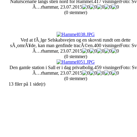
Naturscenarie langs stien nord for Hammel.
417 visninger
Foto: Sv
Ã…rhammar, 23.07.2015
(0 stemmer)
Ved at fÃ¸lge Selskabsvejen og en skovsti rundt om dette
sÃ¸omrÃ¥de, kan man genfinde tracÃ©en.
400 visninger
Foto: Sv
Ã…rhammar, 23.07.2015
(0 stemmer)
Den gamle station i Sall er i dag privatbolig.
459 visninger
Foto: S
Ã…rhammar, 23.07.2015
(0 stemmer)
13 filer på 1 side(r)