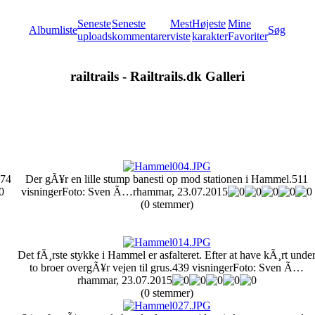
Seneste
Seneste
Mest
Højeste
Mine
Albumliste
Søg
uploads
kommentarer
viste
karakter
Favoriter
railtrails - Railtrails.dk Galleri
74
Der gÃ¥r en lille stump banesti op mod stationen i Hammel.
511
visninger
Foto: Sven Ã…rhammar, 23.07.2015
(0 stemmer)
Det fÃ¸rste stykke i Hammel er asfalteret. Efter at have kÃ¸rt unde
to broer overgÃ¥r vejen til grus.
439 visninger
Foto: Sven Ã…
rhammar, 23.07.2015
(0 stemmer)