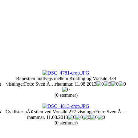
Banestien midtvejs mellem Kolding og Vonsild.
339
t
visninger
Foto: Sven Ã…rhammar, 11.08.2013
(0 stemmer)
5
Cyklister pÃ¥ stien ved Vonsild.
277 visninger
Foto: Sven Ã…
rhammar, 11.08.2013
(0 stemmer)