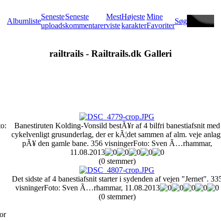
Seneste
Seneste
Mest
Højeste
Mine
Albumliste
Søg
uploads
kommentarer
viste
karakter
Favoriter
railtrails - Railtrails.dk Galleri
o:
Banestiruten Kolding-Vonsild bestÃ¥r af 4 bilfri banestiafsnit med
cykelvenligt grusunderlag, der er kÃ¦det sammen af alm. veje anlag
pÃ¥ den gamle bane.
356 visninger
Foto: Sven Ã…rhammar,
11.08.2013
(0 stemmer)
Det sidste af 4 banestiafsnit starter i sydenden af vejen "Jernet".
33
visninger
Foto: Sven Ã…rhammar, 11.08.2013
(0 stemmer)
or