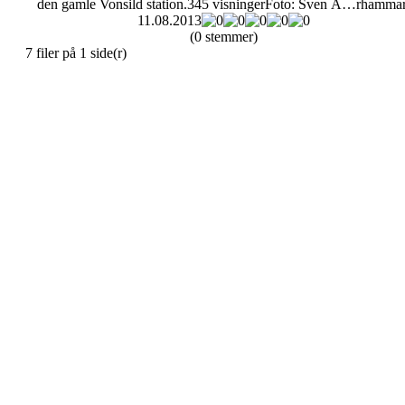
den gamle Vonsild station.
345 visninger
Foto: Sven Ã…rhammar
11.08.2013
(0 stemmer)
7 filer på 1 side(r)