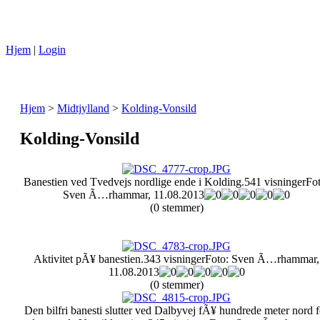
Hjem
|
Login
Hjem
>
Midtjylland
>
Kolding-Vonsild
Kolding-Vonsild
Banestien ved Tvedvejs nordlige ende i Kolding.
541 visninger
Fot
Sven Ã…rhammar, 11.08.2013
(0 stemmer)
Aktivitet pÃ¥ banestien.
343 visninger
Foto: Sven Ã…rhammar,
11.08.2013
(0 stemmer)
Den bilfri banesti slutter ved Dalbyvej fÃ¥ hundrede meter nord f